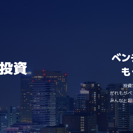
ip to main content
Skip to navigat
ベン
も
投資
だれもがベ
みんなと起